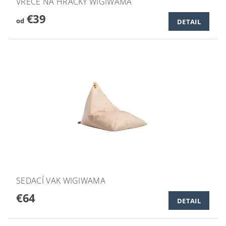
VRECE NA HRAČKY WIGIWAMA
€39
od
DETAIL
SEDACÍ VAK WIGIWAMA
€64
DETAIL