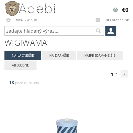
€0
INFO@adebi.sk
0902 220 530
WIGIWAMA
NAJLACNEJŠIE
NAJDRAHŠIE
NAJPREDÁVANEJŠIE
ABECEDNE
1
2
18
položiek celkom