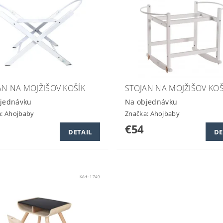
AN NA MOJŽIŠOV KOŠÍK
STOJAN NA MOJŽIŠOV KOŠ
jednávku
Na objednávku
a:
Ahojbaby
Značka:
Ahojbaby
€54
DETAIL
DE
Kód:
1749