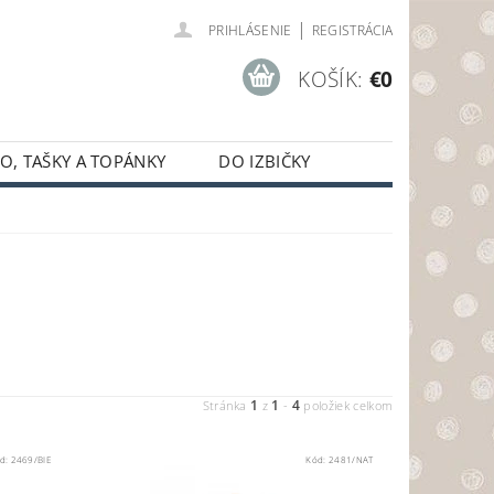
|
PRIHLÁSENIE
REGISTRÁCIA
KOŠÍK:
€0
O, TAŠKY A TOPÁNKY
DO IZBIČKY
1
1
4
Stránka
z
-
položiek celkom
d:
2469/BIE
Kód:
2481/NAT