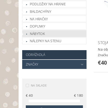
PODLOŽKY NA HRANIE
BALDACHÝNY
NA HRAČKY
DOPLNKY
NÁBYTOK
NÁLEPKY NA STENU
STOJ
Na ob
ODRÁŽADLÁ
Značk
€40
ZNAČKY
NA SKLADE
€
40
€
180