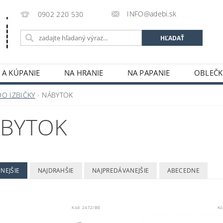
INFO@adebi.sk
0902 220 530
 A KÚPANIE
NA HRANIE
NA PAPANIE
OBLEČK
KONTAKTY
DO IZBIČKY
NÁBYTOK
BYTOK
NEJŠIE
NAJDRAHŠIE
NAJPREDÁVANEJŠIE
ABECEDNE
Kód:
2472/BIE
Kó