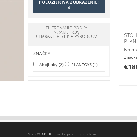
POLOŽIEK NA ZOBRAZENIE:
4
FILTROVANIE PODĽA
PARAMETROV,
STOL
CHARAKTERISTÍK A VÝROBCOV
PLAN
Na ob
ZNAČKY
Značk
Ahojbaby
(2)
PLANTOYS
(1)
€18
2026 ©
ADEBI
, všetky práva vyhradené