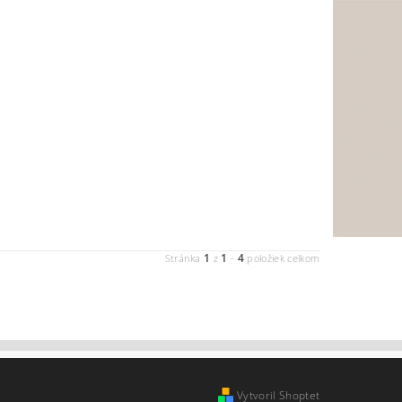
1
1
4
Stránka
z
-
položiek celkom
Vytvoril Shoptet