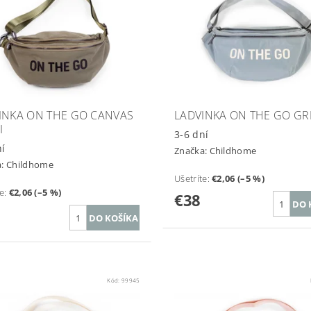
INKA ON THE GO CANVAS
LADVINKA ON THE GO GR
I
3-6 dní
ní
Značka:
Childhome
a:
Childhome
Ušetríte
:
€2,06 (–5 %)
te
:
€2,06 (–5 %)
€38
Kód:
99945