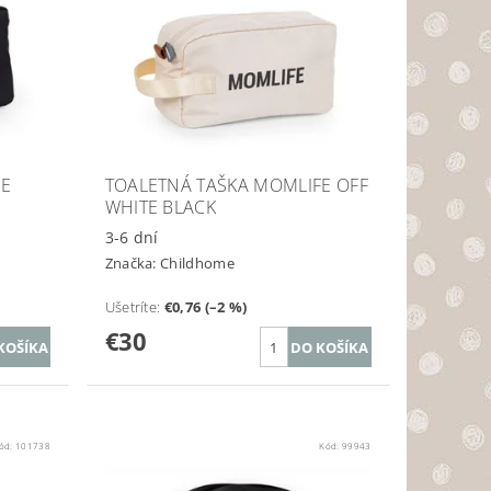
FE
TOALETNÁ TAŠKA MOMLIFE OFF
WHITE BLACK
3-6 dní
Značka:
Childhome
Ušetríte
:
€0,76 (–2 %)
€30
ód:
101738
Kód:
99943