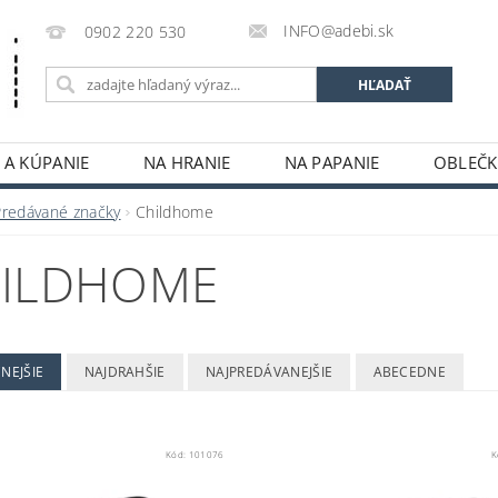
INFO@adebi.sk
0902 220 530
 A KÚPANIE
NA HRANIE
NA PAPANIE
OBLEČK
KONTAKTY
Predávané značky
Childhome
ILDHOME
NEJŠIE
NAJDRAHŠIE
NAJPREDÁVANEJŠIE
ABECEDNE
Kód:
101076
K