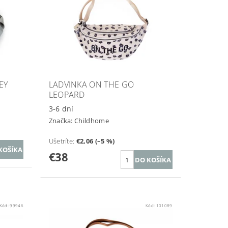
EY
LADVINKA ON THE GO
LEOPARD
3-6 dní
Značka:
Childhome
Ušetríte
:
€2,06 (–5 %)
€38
Kód:
99946
Kód:
101089