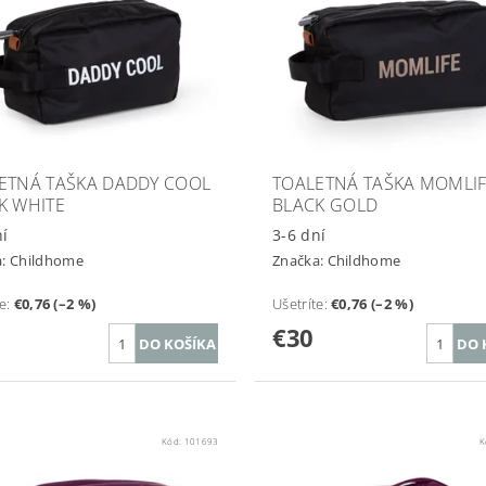
ETNÁ TAŠKA DADDY COOL
TOALETNÁ TAŠKA MOMLI
K WHITE
BLACK GOLD
ní
3-6 dní
a:
Childhome
Značka:
Childhome
te
:
€0,76 (–2 %)
Ušetríte
:
€0,76 (–2 %)
€30
Kód:
101693
K