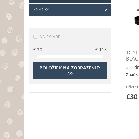
ZNAČKY
NA SKLADE
€
30
€
115
TOAL
BLAC
3-6 d
POLOŽIEK NA ZOBRAZENIE:
59
Značk
Ušetrí
€30