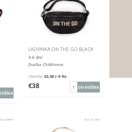
LADVINKA ON THE GO BLACK
3-6 dní
Značka:
Childhome
Ušetríte
:
€2,06 (–5 %)
€38
Kód:
99944
Kód:
101090