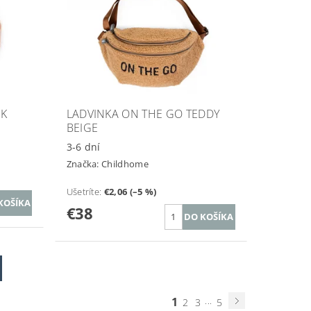
NK
LADVINKA ON THE GO TEDDY
BEIGE
3-6 dní
Značka:
Childhome
Ušetríte
:
€2,06 (–5 %)
€38
1
...
2
3
5