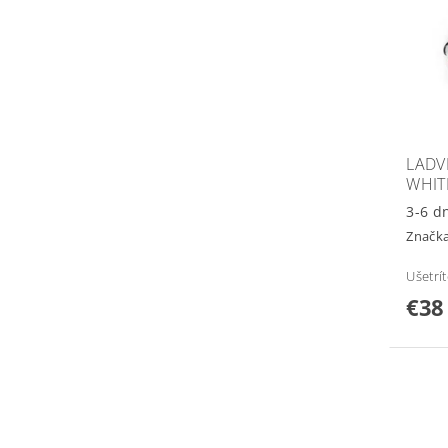
LADV
WHIT
3-6 d
Značk
Ušetrí
€38