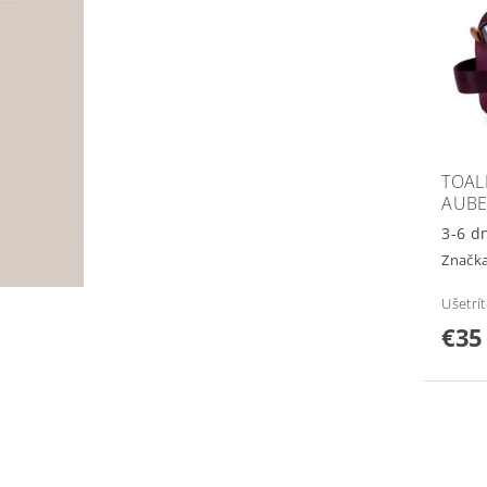
TOAL
AUBE
3-6 d
Značk
Ušetrí
€35