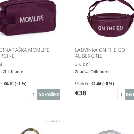
ETNÁ TAŠKA MOMLIFE
LADVINKA ON THE GO
RGINE
AUBERGINE
ní
3-6 dní
a:
Childhome
Značka:
Childhome
te
:
€0,61 (–1 %)
Ušetríte
:
€2,06 (–5 %)
€38
Kód:
101736