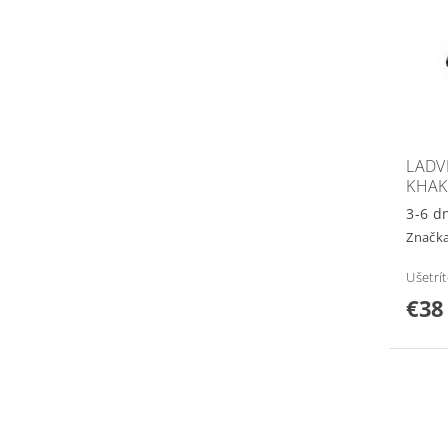
LADV
KHAK
3-6 d
Značk
Ušetrí
€38