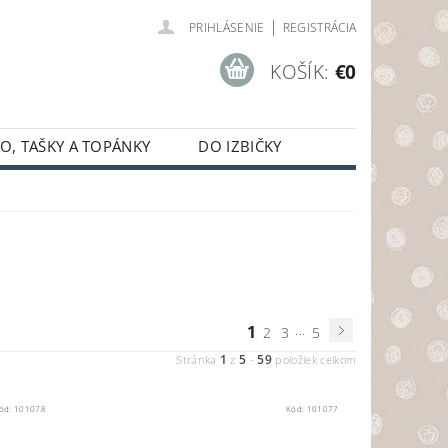
|
PRIHLÁSENIE
REGISTRÁCIA
KOŠÍK:
€0
O, TAŠKY A TOPÁNKY
DO IZBIČKY
1
...
2
3
5
1
5
59
Stránka
z
-
položiek celkom
ód:
101078
Kód:
101077