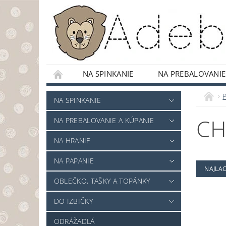
NA SPINKANIE
NA PREBALOVANIE
ODRÁŽADLÁ
OBCHODNÉ PODMIENKY
NA SPINKANIE
CH
NA PREBALOVANIE A KÚPANIE
NA HRANIE
NA PAPANIE
NAJLAC
OBLEČKO, TAŠKY A TOPÁNKY
DO IZBIČKY
ODRÁŽADLÁ