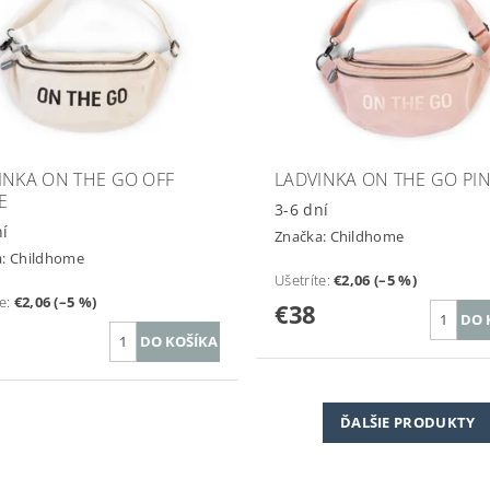
INKA ON THE GO OFF
LADVINKA ON THE GO PI
E
3-6 dní
ní
Značka:
Childhome
a:
Childhome
Ušetríte
:
€2,06 (–5 %)
te
:
€2,06 (–5 %)
€38
ĎALŠIE PRODUKTY