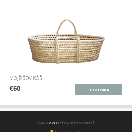
MOJŽIŠOV KÔŠ
€60
2026 ©
ADEBI
, všetky práva vyhradené