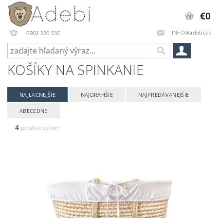
€0
INFO@adebi.sk
0902 220 530
KOŠÍKY NA SPINKANIE
NAJLACNEJŠIE
NAJDRAHŠIE
NAJPREDÁVANEJŠIE
ABECEDNE
4
položiek celkom