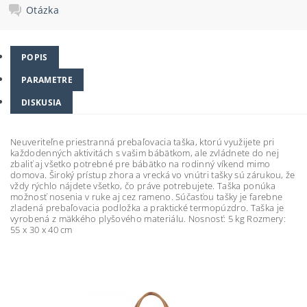
Otázka
POPIS
PARAMETRE
DISKUSIA
Neuveriteľne priestranná prebaľovacia taška, ktorú využijete pri
každodenných aktivitách s vašim bábätkom, ale zvládnete do nej
zbaliť aj všetko potrebné pre bábätko na rodinný víkend mimo
domova. Široký prístup zhora a vrecká vo vnútri tašky sú zárukou, že
vždy rýchlo nájdete všetko, čo práve potrebujete. Taška ponúka
možnosť nosenia v ruke aj cez rameno. Súčasťou tašky je farebne
zladená prebaľovacia podložka a praktické termopúzdro. Taška je
vyrobená z mäkkého plyšového materiálu. Nosnosť: 5 kg Rozmery:
55 x 30 x 40 cm