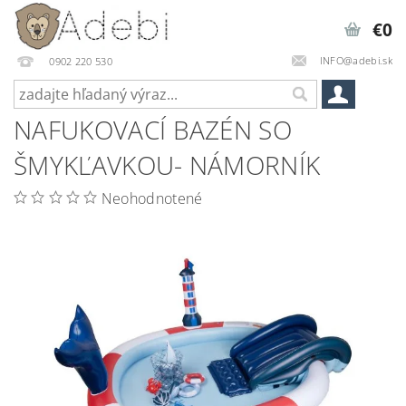
€0
INFO@adebi.sk
0902 220 530
NAFUKOVACÍ BAZÉN SO
ŠMYKĽAVKOU- NÁMORNÍK
Neohodnotené