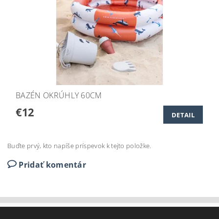
BAZÉN OKRÚHLY 60CM
€12
DETAIL
Buďte prvý, kto napíše príspevok k tejto položke.
Pridať komentár