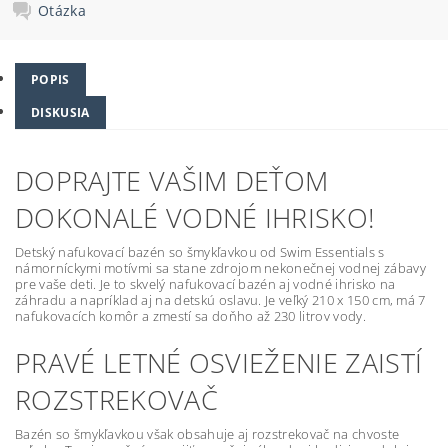
Otázka
POPIS
DISKUSIA
DOPRAJTE VAŠIM DEŤOM
DOKONALÉ VODNÉ IHRISKO!
Detský nafukovací bazén so šmykľavkou od Swim Essentials s
námorníckymi motívmi sa stane zdrojom nekonečnej vodnej zábavy
pre vaše deti. Je to skvelý nafukovací bazén aj vodné ihrisko na
záhradu a napríklad aj na detskú oslavu. Je veľký 210 x 150 cm, má 7
nafukovacích komôr a zmestí sa doňho až 230 litrov vody.
PRAVÉ LETNÉ OSVIEŽENIE ZAISTÍ
ROZSTREKOVAČ
Bazén so šmykľavkou však obsahuje aj rozstrekovač na chvoste