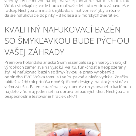
veľryby. Ten je možné napojiť na vašej záhradnej hadici s redukciou.
Vďaka striekajúcej vode budú mať vaše deti túto vodnú zábavu ešte
radšej. Nechýba ani malá šmykľavka s motívom veľryby a rôzne
ďalšie nafukovacie doplnky – 3 kolesá a 5 morských zvieratiek.
KVALITNÝ NAFUKOVACÍ BAZÉN
SO ŠMYKĽAVKOU BUDE PÝCHOU
VAŠEJ ZÁHRADY
Prémiová holandská značka Swim Essentials sa pri všetkých svojich
výrobkoch zameriava na vysokú kvalitu, funkčnosť a neopozeraný
štýl. Aj nafukovací bazén so šmykľavkou je preto vyrobený z
odolného PVC. Vďaka tomu sú veľmi pevné a niečo vydržia. Značka
taktiež každý rok prináša nové špičkové designy, na ktorých si dáva
veľmi záležať. Balenie bazéna je vyrobené z recyklovaného kartónu a
nájdete v ňom aj jeden set na opravu prípadných dier. Nechýba ani
bezpečnostné testovanie hračiek EN-71.