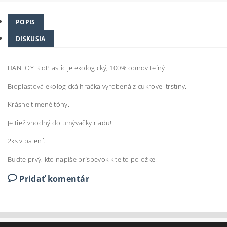
POPIS
DISKUSIA
DANTOY BioPlastic je ekologický,
100% obnoviteľný.
Bioplastová ekologická hračka vyrobená z cukrovej trstiny.
Krásne tlmené tóny.
Je tiež vhodný do umývačky riadu!
2ks v balení.
Buďte prvý, kto napíše príspevok k tejto položke.
Pridať komentár