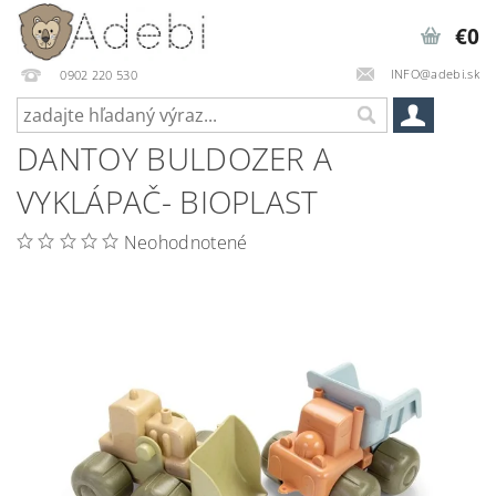
€0
INFO@adebi.sk
0902 220 530
DANTOY BULDOZER A
VYKLÁPAČ- BIOPLAST
Neohodnotené